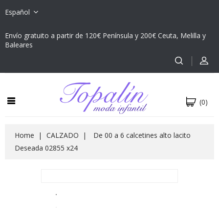
Español
Envío gratuito a partir de 120€ Península y 200€ Ceuta, Melilla y
Baleares
(0)
Home
CALZADO
De 00 a 6 calcetines alto lacito
Deseada 02855 x24