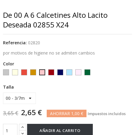
De 00 A 6 Calcetines Alto Lacito
Deseada 02855 X24
Referencia:
02820
por motivos de higiene no se admiten cambios
Color
Gris
crudo-
Rojo-
Camel-
granate
azul
celeste-
rosa-
botella
maquillaje
L-
marfil
3
6
marino
hielo
15
L-
Talla
claro
palo-
9
2,65 €
3,65 €
AHORRAR 1,00 €
Impuestos incluidos
AÑADIR AL CARRITO