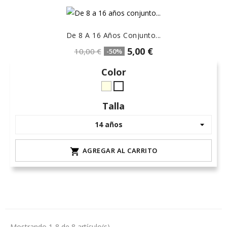
De 8 A 16 Años Conjunto...
5,00 €
10,00 €
-50%
Color
crudo-
Blanco
marfil
Talla
AGREGAR AL CARRITO

Mostrando 1-8 de 8 artículo(s)