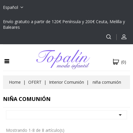
Español
Envío gratuito a partir de 120€ Península y 200€ Ceuta, Melilla y
Baleares
(0)
Home
OFERT
Interior Comunión
niña comunión
NIÑA COMUNIÓN

Mostrando 1-8 de 8 artículo(s)