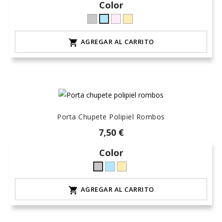
Color
Gris
rosa-
arena-
celeste-
L-
15
lino
hielo
AGREGAR AL CARRITO

claro
-
natural
Porta Chupete Polipiel Rombos
7,50 €
Color
celeste-
arena-
Gris
hielo
lino
L-
AGREGAR AL CARRITO

-
claro
natural