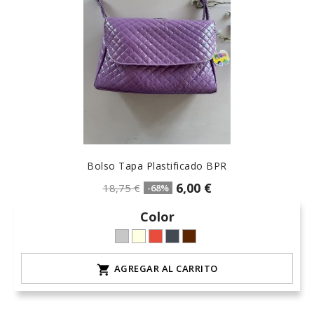
Bolso Tapa Plastificado BPR
6,00 €
18,75 €
-68%
Color
Gris
crudo-
Rojo-
Negro
Marrón
L-
marfil
3
AGREGAR AL CARRITO

claro