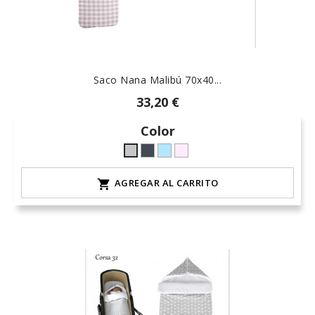
Saco Nana Malibú 70x40...
33,20 €
Color
Negro
celeste-
rosa-
Gris
hielo
15
L-
AGREGAR AL CARRITO

claro