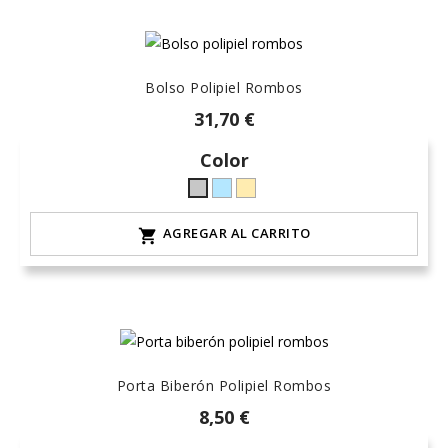
Bolso Polipiel Rombos
31,70 €
Color
celeste-
arena-
Gris
hielo
lino
L-
AGREGAR AL CARRITO

-
claro
natural
Porta Biberón Polipiel Rombos
8,50 €