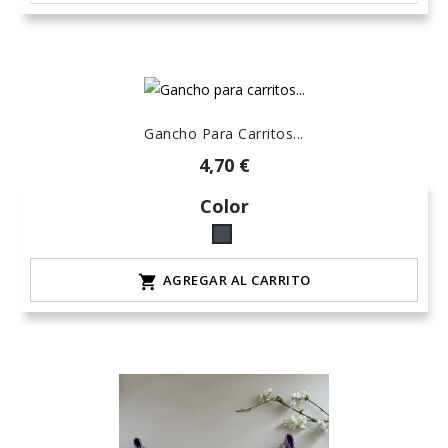
natural
Gancho Para Carritos...
4,70 €
Color
Negro
AGREGAR AL CARRITO
