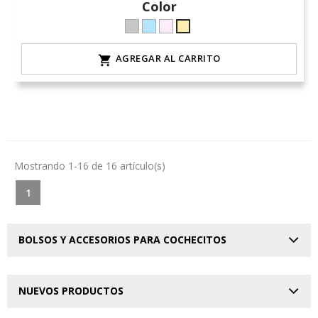
Color
Gris
celeste-
rosa-
arena-
L-
hielo
15
lino
AGREGAR AL CARRITO

claro
-
natural
Mostrando 1-16 de 16 artículo(s)
1
BOLSOS Y ACCESORIOS PARA COCHECITOS
NUEVOS PRODUCTOS