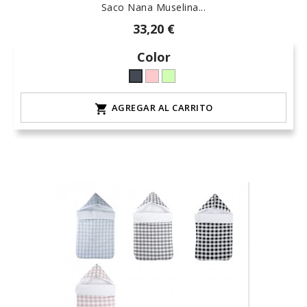
Saco Nana Muselina...
33,20 €
Color
maquillaje
claro-
Negro
L-
iceberg
AGREGAR AL CARRITO

palo-
9