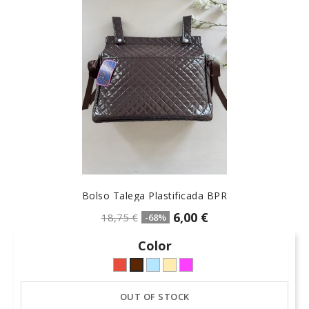
Bolso Talega Plastificada BPR
6,00 €
18,75 €
-68%
Color
Rojo-
celeste-
arena-
fuxia-
Marrón
3
hielo
lino
bugambilia
OUT OF STOCK
-
(19)