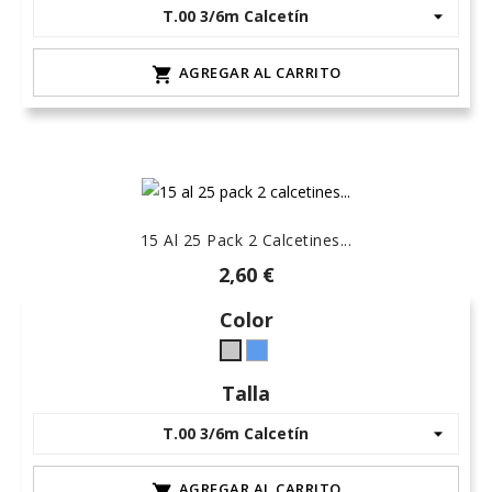
9
AGREGAR AL CARRITO

15 Al 25 Pack 2 Calcetines...
2,60 €
Color
Azul
Gris
(7)
L-
Talla
claro
AGREGAR AL CARRITO
