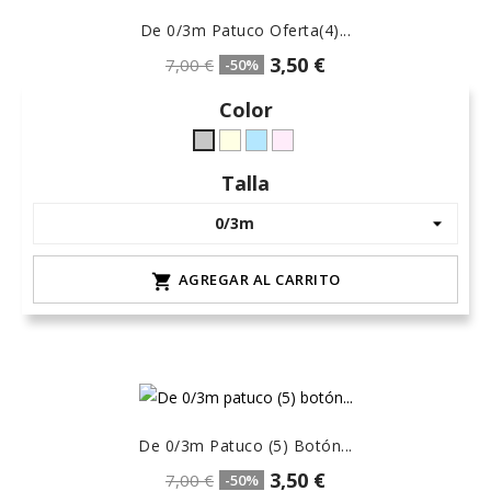
De 0/3m Patuco Oferta(4)...
3,50 €
7,00 €
-50%
Color
crudo-
celeste-
rosa-
Gris
marfil
hielo
15
L-
Talla
claro
AGREGAR AL CARRITO

De 0/3m Patuco (5) Botón...
3,50 €
7,00 €
-50%