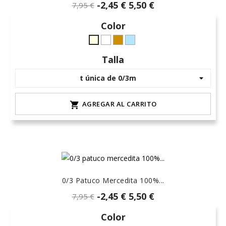
-2,45 €
5,50 €
7,95 €
Color
Blanco
Camel-
celeste-
crudo-
6
hielo
marfil
Talla
AGREGAR AL CARRITO

0/3 Patuco Mercedita 100%...
-2,45 €
5,50 €
7,95 €
Color