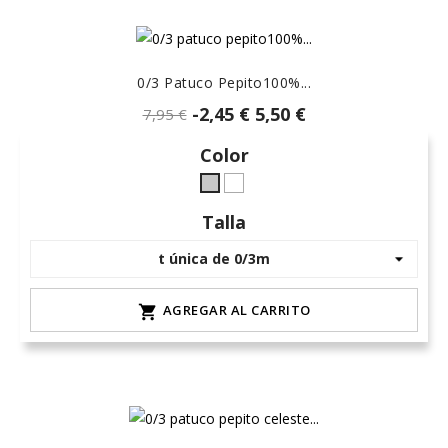
0/3 Patuco Pepito100%...
-2,45 €
5,50 €
7,95 €
Color
Blanco
Gris
L-
Talla
claro
AGREGAR AL CARRITO
