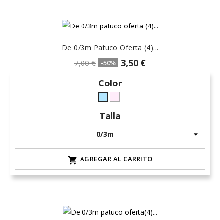
De 0/3m Patuco Oferta (4)...
3,50 €
7,00 €
-50%
Color
rosa-
celeste-
15
hielo
Talla
AGREGAR AL CARRITO
