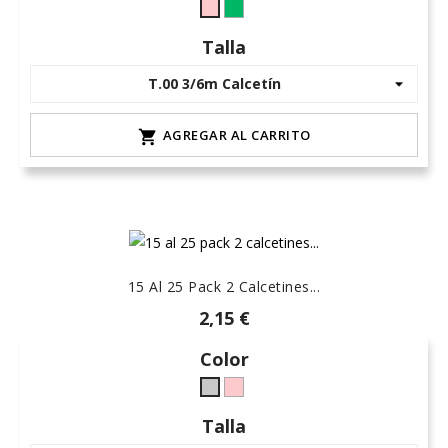
v.
maquillaje
medio
L-
Talla
empolvado
palo-
L-
9
v.
AGREGAR AL CARRITO

mar
-
menta
15 Al 25 Pack 2 Calcetines...
2,15 €
Color
maquillaje
Gris
L-
L-
Talla
palo-
claro