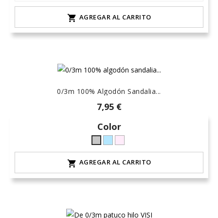
AGREGAR AL CARRITO

0/3m 100% Algodón Sandalia...
7,95 €
Color
celeste-
rosa-
Gris
hielo
15
L-
AGREGAR AL CARRITO

claro