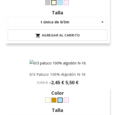
Gris
celeste-
rosa-
crudo-
L-
hielo
15
marfil
Talla
claro
AGREGAR AL CARRITO

0/3 Patuco 100% Algodón N-16
-2,45 €
5,50 €
7,95 €
Color
crudo-
Camel-
rosa-
celeste-
marfil
6
15
hielo
Talla