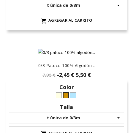
AGREGAR AL CARRITO

0/3 Patuco 100% Algodón...
-2,45 €
5,50 €
7,95 €
Color
crudo-
celeste-
Camel-
marfil
hielo
6
Talla
AGREGAR AL CARRITO