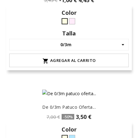
-1,00 €
4,45 €
5,45 €
Color
rosa-
crudo-
15
marfil
Talla
AGREGAR AL CARRITO

De 0/3m Patuco Oferta...
3,50 €
7,00 €
-50%
Color