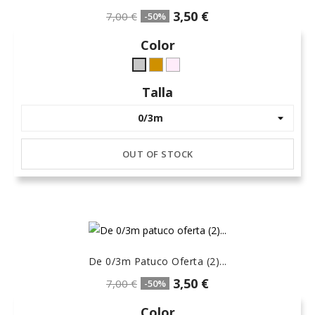
3,50 €
7,00 €
-50%
Color
Camel-
rosa-
Gris
6
15
L-
Talla
claro
OUT OF STOCK
De 0/3m Patuco Oferta (2)...
3,50 €
7,00 €
-50%
Color