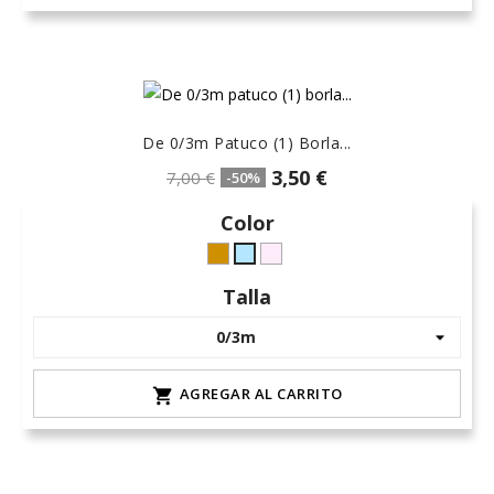
De 0/3m Patuco (1) Borla...
3,50 €
7,00 €
-50%
Color
Camel-
rosa-
celeste-
6
15
hielo
Talla
AGREGAR AL CARRITO
