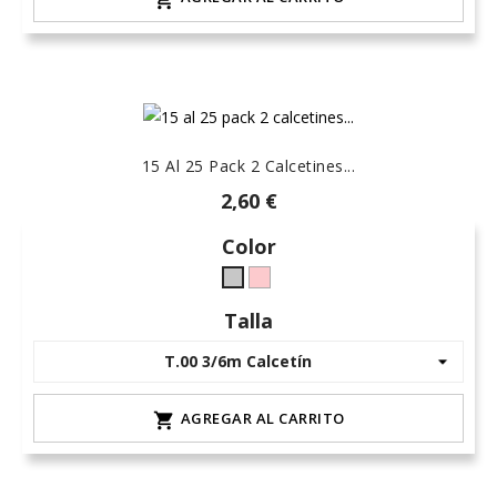
15 Al 25 Pack 2 Calcetines...
2,60 €
Color
maquillaje
Gris
L-
L-
Talla
palo-
claro
9
AGREGAR AL CARRITO
