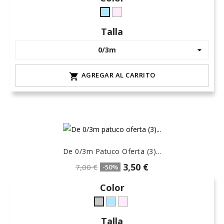
rosa-
celeste-
15
hielo
Talla
AGREGAR AL CARRITO

De 0/3m Patuco Oferta (3)...
3,50 €
7,00 €
-50%
Color
celeste-
rosa-
Gris
hielo
15
L-
Talla