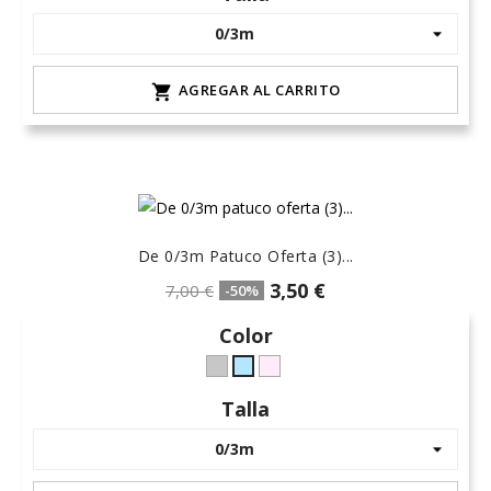
claro
AGREGAR AL CARRITO

De 0/3m Patuco Oferta (3)...
3,50 €
7,00 €
-50%
Color
Gris
rosa-
celeste-
L-
15
hielo
Talla
claro