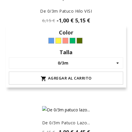
De 0/3m Patuco Hilo VISI
-1,00 €
5,15 €
6,15 €
Color
Azul
Amarillo
mandarina-
v.
kaki-
(7)
(1)
cuarzo(salmón)
medio
hielo
Talla
(coral)
empolvado
-
L-
L-
moka
tamarisco-
v.
AGREGAR AL CARRITO

mar
-
menta
De 0/3m Patuco Lazo...