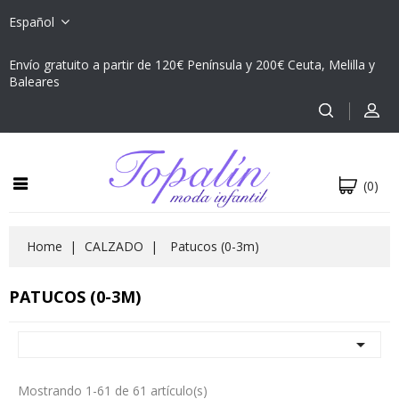
Español
Envío gratuito a partir de 120€ Península y 200€ Ceuta, Melilla y
Baleares
(0)
Home
CALZADO
Patucos (0-3m)
PATUCOS (0-3M)

Mostrando 1-61 de 61 artículo(s)