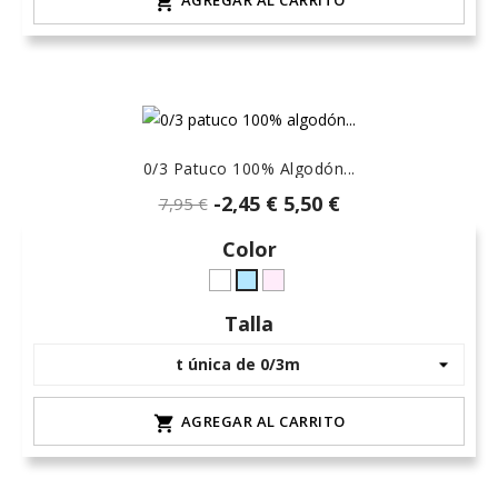

0/3 Patuco 100% Algodón...
-2,45 €
5,50 €
7,95 €
Color
Blanco
rosa-
celeste-
15
hielo
Talla
AGREGAR AL CARRITO
