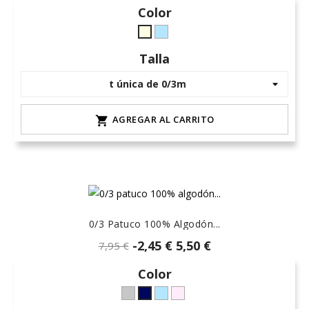
Color
celeste-
crudo-
hielo
marfil
Talla
AGREGAR AL CARRITO

0/3 Patuco 100% Algodón...
-2,45 €
5,50 €
7,95 €
Color
Gris
celeste-
rosa-
azul