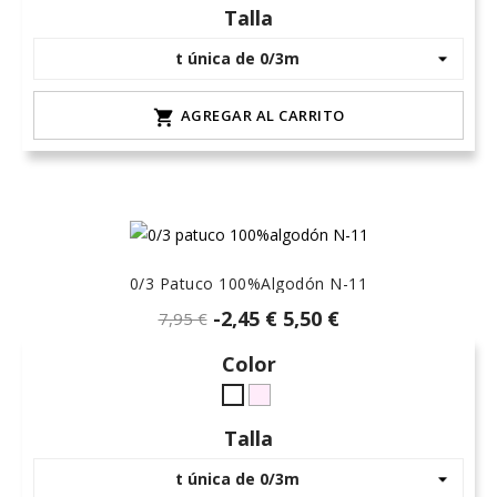
L-
hielo
15
marino
Talla
claro
AGREGAR AL CARRITO

0/3 Patuco 100%algodón N-11
-2,45 €
5,50 €
7,95 €
Color
rosa-
Blanco
15
Talla