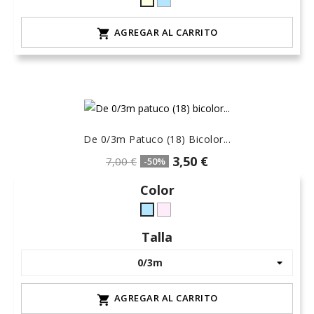
celeste-
crudo-
hielo
marfil
AGREGAR AL CARRITO

De 0/3m Patuco (18) Bicolor...
3,50 €
7,00 €
-50%
Color
rosa-
celeste-
15
hielo
Talla
AGREGAR AL CARRITO
