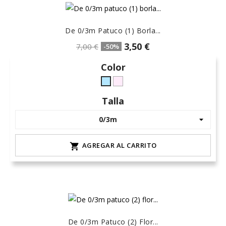
De 0/3m Patuco (1) Borla...
3,50 €
7,00 €
-50%
Color
rosa-
celeste-
15
hielo
Talla
AGREGAR AL CARRITO

De 0/3m Patuco (2) Flor...