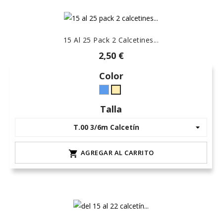
15 Al 25 Pack 2 Calcetines...
2,50 €
Color
Azul
arena-
(7)
lino
Talla
-
natural
AGREGAR AL CARRITO
