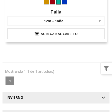
Camel-
granate
tinta-
verde
6
azulon-
azulado
Talla
topacio
-
equinox-
(2)
AGREGAR AL CARRITO

Mostrando 1-1 de 1 artículo(s)
1
INVIERNO