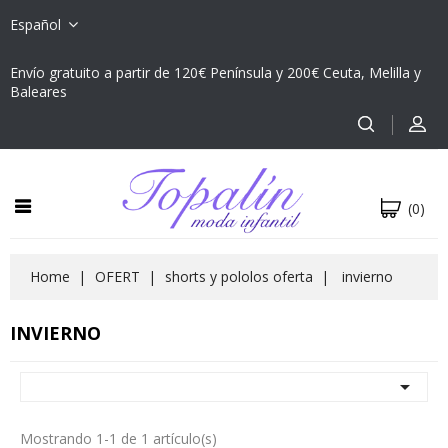
Español
Envío gratuito a partir de 120€ Península y 200€ Ceuta, Melilla y
Baleares
(0)
Home
OFERT
shorts y pololos oferta
invierno
INVIERNO

Mostrando 1-1 de 1 artículo(s)