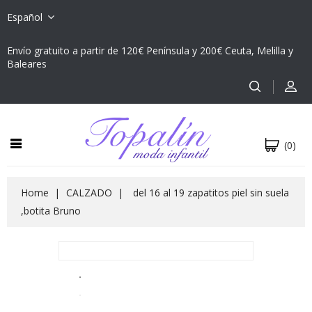
Español
Envío gratuito a partir de 120€ Península y 200€ Ceuta, Melilla y
Baleares
(0)
Home
CALZADO
del 16 al 19 zapatitos piel sin suela
,botita Bruno