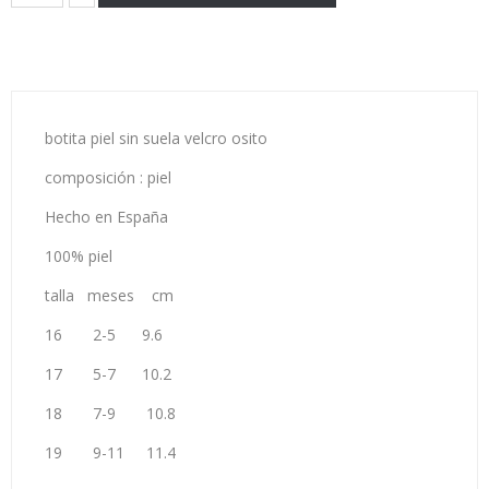
botita piel sin suela velcro osito
composición : piel
Hecho en España
100% piel
talla meses cm
16 2-5 9.6
17 5-7 10.2
18 7-9 10.8
19 9-11 11.4