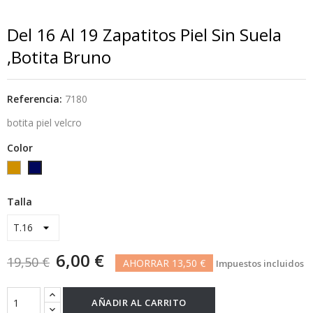
Del 16 Al 19 Zapatitos Piel Sin Suela
,botita Bruno
Referencia:
7180
botita piel velcro
Color
Camel-
azul
6
marino
Talla
6,00 €
19,50 €
AHORRAR 13,50 €
Impuestos incluidos
AÑADIR AL CARRITO