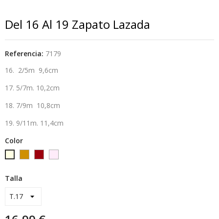
Del 16 Al 19 Zapato Lazada
Referencia:
7179
16. 2/5m 9,6cm
17. 5/7m. 10,2cm
18. 7/9m 10,8cm
19. 9/11m. 11,4cm
Color
Camel-
granate
rosa-
crudo-
6
15
marfil
Talla